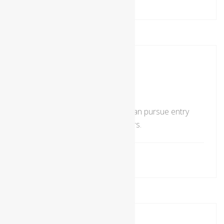
remtec
0 Comments
Painting Works
Auto body painting means you can pursue entry
level positions with our employers.
remtec
0 Comments