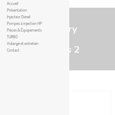
Accueil
Présentation
Injecteur Diesel
Pompes à injection HP
Category
Pièces & Équipements
Our
TURBO
Vidange et entretien
Services 2
Contact
Air Conditioner