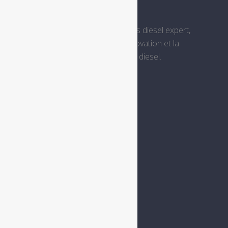
Remtec services est un centre Lucas diesel expert,
spécialisé dans la réparation, la rénovation et la
distribution des systèmes d’injection diesel.
Menu
Accueil
Présentation
Injecteur Diesel
Pompes à injection HP
Pièces & Équipements
TURBO
Vidange et entretien