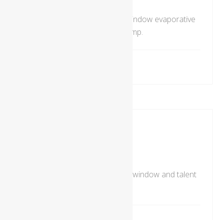
A car cooler is an auto mobile window evaporative
cooler and sometimes as a swamp.
remtec
0 Comments
Engine Works
Engine service is an auto mobile window and talent
high quality paint and materials.