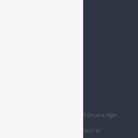
Contact
Carte
Contact Info
Cité Abziou groupe 10 lot 46 16049 Douera, Alger,
Algerie
213 (0) 540.83.43.59 / 213 (0) 672.99.67.81