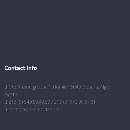
Contact Info
Cité Abziou groupe 10 lot 46 16049 Douera, Alger,
Algerie
213 (0) 540.83.43.59 / 213 (0) 672.99.67.81
contact@remtec-dz.com