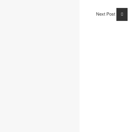
Prev Post
Next Post
A PROPOS
Remtec services est un centre Lucas diesel expert, spécialisé
dans la réparation, la rénovation et la distribution des systèmes
d’injection diesel.