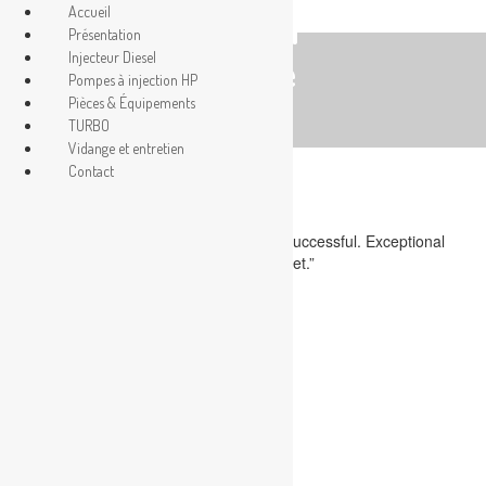
Accueil
Emilia
Présentation
Injecteur Diesel
Crane
Pompes à injection HP
Pièces & Équipements
TURBO
Vidange et entretien
remtec
Contact
0 Comments
“Their performance on our project was successful. Exceptional
quality & was delivered in time and budget.”
Share