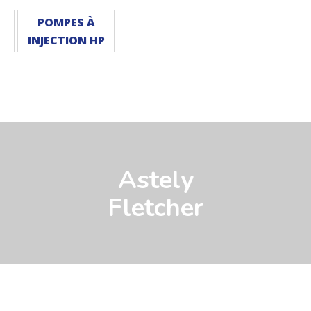
POMPES À
INJECTION HP
Astely
Fletcher