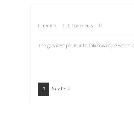
remtec
0 Comments
The greatest pleasur to take example which o
Prev Post