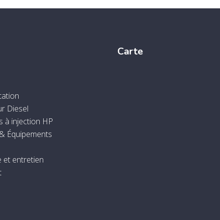
Carte
tation
ur Diesel
 à injection HP
 & Équipements
 et entretien
t