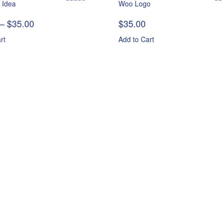
 Idea
Woo Logo
Rated
Ra
4.00
out
4.
–
$
35.00
$
35.00
of 5
of
rt
Add to Cart