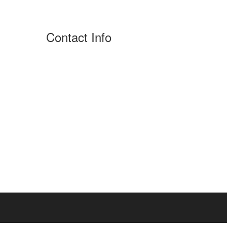
Contact Info
Cité Abziou groupe 10 lot 46 16049
Douera, Alger, Algerie
213 (0) 540.83.43.59 / 213 (0)
672.99.67.81
contact@remtec-dz.com