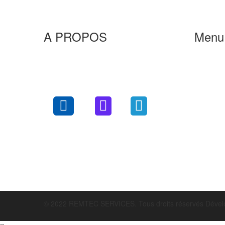
A PROPOS
Menu
Remtec services est un centre Lucas
Acc
diesel expert, spécialisé dans la
Pré
réparation, la rénovation et la distribution
Inj
des systèmes d’injection diesel.
Pom
Pi
TU
Vid
Con
© 2022 REMTEC SERVICES. Tous droits réservés Déve