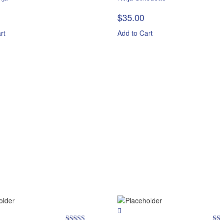
Rated
Ra
3.00
4.
$
35.00
out of 5
of
rt
Add to Cart