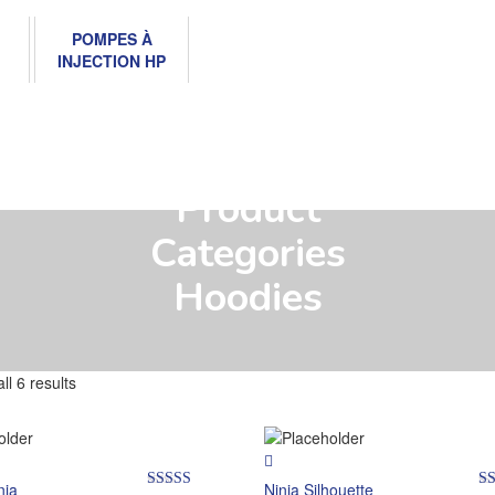
POMPES À
INJECTION HP
Product
Categories
Hoodies
ll 6 results
nja
Ninja Silhouette