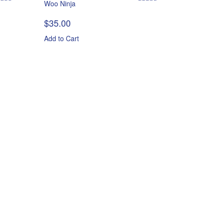
Woo Ninja
ted
Rated
4.50
00
out
out of 5
$
35.00
 5
Add to Cart