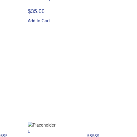
ted
Rated
4.67
00
out
out of 5
$
35.00
 5
Add to Cart