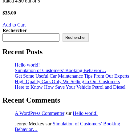
Rated
4.50
out of 5
$
35.00
Add to Cart
Rechercher
Rechercher
Recent Posts
Hello world!
Simulation of Customers’ Booking Behavior…
Get Some Useful Car Maintenance Tips From Our Experts
High Quality Cars Only We Selling to Our Customers
Here to Know How Save Your Vehicle Petrol and Diesel
Recent Comments
A WordPress Commenter
sur
Hello world!
Jeorge Meckey
sur
Simulation of Customers’ Booking
Behavior…