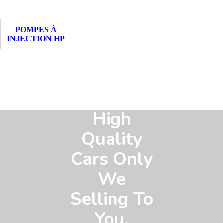
POMPES À
INJECTION HP
High
Quality
Cars Only
We
Selling To
You.