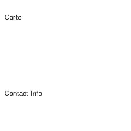
Contact
Carte
Contact Info
Cité Abziou groupe 10 lot 46 16049 Douera, Alger, Algerie
213 (0) 540.83.43.59 / 213 (0) 672.99.67.81
contact@remtec-dz.com