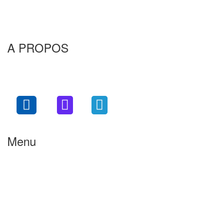
A PROPOS
Remtec services est un centre Lucas diesel expert, spécialisé
dans la réparation, la rénovation et la distribution des systèmes
d’injection diesel.
Menu
Accueil
Présentation
Injecteur Diesel
Pompes à injection HP
Pièces & Équipements
TURBO
Vidange et entretien